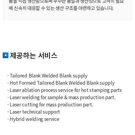
품을 직접 생산함으로써 우수한 품질과 생산성으로 고객의 필요
에 신속히 대응할 수 있는 생산 구조를 마련하고 있습니다.
제공하는 서비스
- Tailored Blank Welded Blank supply
- Hot Formed Tailored Blank Welded Blank supply
- Laser ablation process service for hot stamping parts
- Laser welding for sample & mass production part.
- Laser cutting for mass production part.
- Laser technical support
- Hybrid welding service